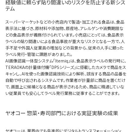
経験値に頼らず貼り間違いのリスクを防止する新シス
テム
スーパーマーケットなどの小売店内で製造・加工される食品は、食品
表示法に基づき、原材料や添加物、原産地、アレルゲンや消費期限な
どの食品表示が義務付けられています。小売店にとっては、食品表示
ラベルの貼り間違いによる食品事故が重大なリスクとなる一方で、人
手不足や外国人従業員の増加などの背景から、従来の人手に頼った
ラベル発行・管理に課題がありました。
AI画像認識一体型システム「Itemiq」は、食品表示ラベルの発行時に、
TERAOKAの計量値付機「DPSシリーズ」に搭載したカメラで商品をス
キャンし、AIを使った画像認識技術により解析、該当する商品の品番を
自動で呼び出されるシステムです。作業者が計量部に商品を置くだけ
で、画面上に候補となる商品が表示されるため、商品に精通していな
い従業員でも安心してラベル発行業務に従事することができます。
ヤオコー 惣菜・寿司部門における実証実験の成果
ヤオコーは、業界内でも先進的にデジタルトランスフォーメーション