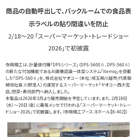
商品の自動呼出しで、バックルームでの食品表
示ラベルの貼り間違いを防止
2/18～20 「スーパーマーケット・トレードショー
2026」で初披露
寺岡精工は、計量値付機「DPSシリーズ」（DPS-5600Ⅱ、DPS-560Ⅱ）
の新たな付加機能であるAI画像認識一体型システム「Itemiq」を搭載
した「DPS-560Ⅱ」を、株式会社ヤオコー（本社：埼玉県川越市/代表取
締役社長 川野澄人）の運営するスーパーマーケット「ヤオコー西大宮
店」惣菜・寿司部門へ納入しました。
本製品は2026年3月より販売開始を予定しています。また、2月18日
（水）～20日（金）に幕張メッセで行われる「スーパーマーケット・トレー
ドショー2026」で初披露します。（寺岡精工ブース：8ホール【8-402】）