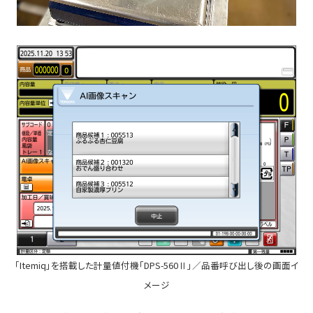
「Itemiq」を搭載した計量値付機「DPS-560Ⅱ」／品番呼び出し後の画面イ
メージ