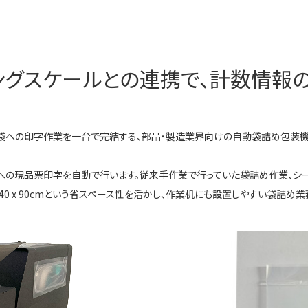
ティングスケールとの連携で、計数情報
の印字作業を一台で完結する、部品・製造業界向けの自動袋詰め包装機「GTS-
袋への現品票印字を自動で行います。従来手作業で行っていた袋詰め作業、シ
0 x 90cmという省スペース性を活かし、作業机にも設置しやすい袋詰め