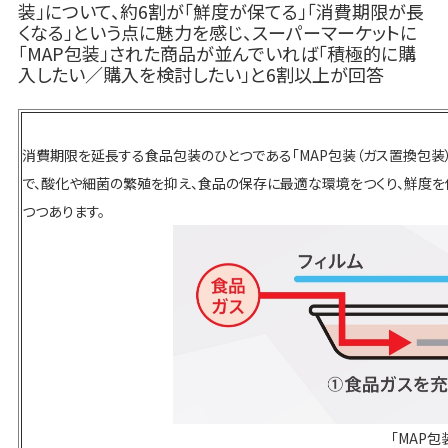
装」について、約6割が「鮮度が保てる」「消費期限が長
くなる」という点に魅力を感じ、スーパーマーケットに
「MAP包装」された商品が並んでいれば「積極的に購
入したい／購入を検討したい」と6割以上が回答
消費期限を延長する食品包装のひとつである「MAP包装（ガス置換包装
で、酸化や細菌の繁殖を抑え、食品の保存に最適な環境をつくり、鮮度
つつあります。
「MAP