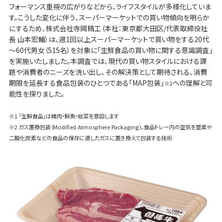
フォーマンス重視の広がりなどから、ライフスタイルが多様化していま
す。こうした変化に伴う、スーパーマーケットでの買い物傾向を明らか
にするため、株式会社寺岡精工（本社：東京都大田区/代表取締役社
長 山本宏輔）は、週1回以上スーパーマーケットで買い物をする20代
～60代男女（515名）を対象に「生鮮食品の買い物に関する意識調査」
を実施いたしました。本調査では、現代の買い物スタイルにおける課
題や消費者のニーズを洗い出し、その解決策として期待される、消費
期限を延長する食品包装のひとつである「MAP包装」
への理解と可
※2
能性を探りました。
※1 「生鮮食品」は精肉・鮮魚・総菜を意図します
※2 ガス置換包装（Modified Atmosphere Packaging）。食品トレー内の空気を窒素や
二酸化炭素などの食品の保存に適したガスに置き換えて包装する技術