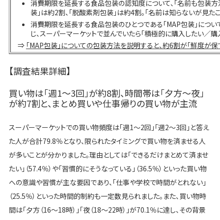
消費期限を延長する食品包装の認知度について、「名前も包装方法
装」は約2割、「脱酸素剤包装」は約4割。「名前は知らないが見たこ
消費期限を延長する食品包装のひとつである「MAP包装」につい
じ、スーパーマーケットで並んでいたら「積極的に購入したい／購
⇒
「MAP包装」についての包装方法を説明すると、約6割が「鮮度が保
【調査結果詳細】
買い物は「週1〜3回」が約8割、時間帯は「夕方〜夜」
が約7割と、まとめ買いや仕事帰りの買い物が主流
スーパーマーケットでの買い物頻度は「週1～2回」「週2～3回」と答え
た人が合計79.8％となり、限られたタイミングで買い物を済ませる人
が多いことが分かりました。理由としては「できるだけまとめて済ませ
たい」（57.4％）や「習慣的にそうなっている」（36.5％）といった買い物
への意識や習慣が主な要因であり、「仕事や学校で時間がとれない」
（25.5％）といった時間的制約も一定数見られました。また、買い物時
間は「夕方（16〜18時）」「夜（18〜22時）」が70.1％に達し、その背景