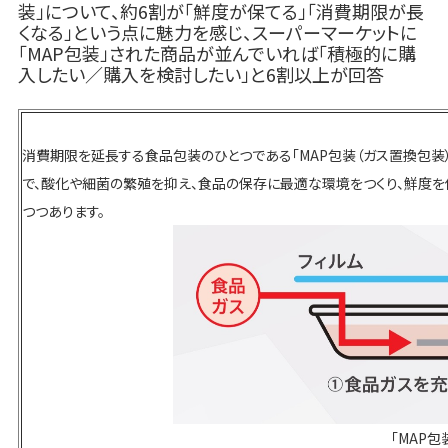
装」について、約6割が「鮮度が保てる」「消費期限が長
くなる」という点に魅力を感じ、スーパーマーケットに
「MAP包装」された商品が並んでいれば「積極的に購
入したい／購入を検討したい」と6割以上が回答
消費期限を延長する食品包装のひとつである「MAP包装（ガス置換包装
で、酸化や細菌の繁殖を抑え、食品の保存に最適な環境をつくり、鮮度
つつあります。
「MAP