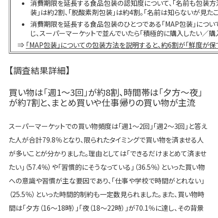
消費期限を延長する食品包装の認知度について、「名前も包装方法
装」は約2割、「脱酸素剤包装」は約4割。「名前は知らないが見たこ
消費期限を延長する食品包装のひとつである「MAP包装」につい
じ、スーパーマーケットで並んでいたら「積極的に購入したい／購
⇒
「MAP包装」についての包装方法を説明すると、約6割が「鮮度が保
【調査結果詳細】
買い物は「週1〜3回」が約8割、時間帯は「夕方〜夜」
が約7割と、まとめ買いや仕事帰りの買い物が主流
スーパーマーケットでの買い物頻度は「週1～2回」「週2～3回」と答え
た人が合計79.8％となり、限られたタイミングで買い物を済ませる人
が多いことが分かりました。理由としては「できるだけまとめて済ませ
たい」（57.4％）や「習慣的にそうなっている」（36.5％）といった買い物
への意識や習慣が主な要因であり、「仕事や学校で時間がとれない」
（25.5％）といった時間的制約も一定数見られました。また、買い物時
間は「夕方（16〜18時）」「夜（18〜22時）」が70.1％に達し、その背景