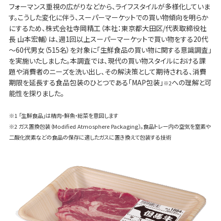
フォーマンス重視の広がりなどから、ライフスタイルが多様化していま
す。こうした変化に伴う、スーパーマーケットでの買い物傾向を明らか
にするため、株式会社寺岡精工（本社：東京都大田区/代表取締役社
長 山本宏輔）は、週1回以上スーパーマーケットで買い物をする20代
～60代男女（515名）を対象に「生鮮食品の買い物に関する意識調査」
を実施いたしました。本調査では、現代の買い物スタイルにおける課
題や消費者のニーズを洗い出し、その解決策として期待される、消費
期限を延長する食品包装のひとつである「MAP包装」
への理解と可
※2
能性を探りました。
※1 「生鮮食品」は精肉・鮮魚・総菜を意図します
※2 ガス置換包装（Modified Atmosphere Packaging）。食品トレー内の空気を窒素や
二酸化炭素などの食品の保存に適したガスに置き換えて包装する技術