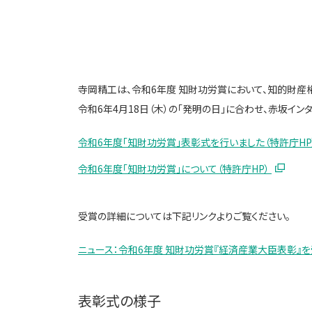
寺岡精工は、令和6年度 知財功労賞において、知的財産
令和6年4月18日（木）の「発明の日」に合わせ、赤坂イ
令和6年度｢知財功労賞」表彰式を行いました（特許庁HP
令和6年度｢知財功労賞」について（特許庁HP）
受賞の詳細については下記リンクよりご覧ください。
ニュース：令和6年度 知財功労賞『経済産業大臣表彰』を受賞（
表彰式の様子