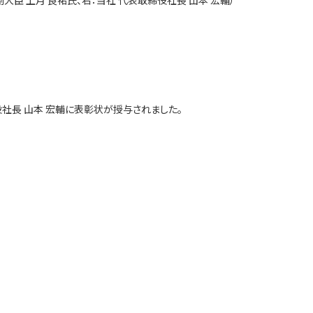
副大臣 上月 良祐氏、右：当社 代表取締役社長 山本 宏輔）
役社長 山本 宏輔に表彰状が授与されました。