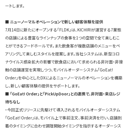
ートします。
■ ニューノーマルオペレーションで新しい顧客体験を提供
7月14日に新たにオープンする「FLDK」は、KICHIRIが運営する7業態
の店舗による豊富なラインナップの食事を1つの空間で全て楽しむこ
とができるフードホールです。また飲食客が複数店舗のメニューをペ
アリングして楽しむスタイルを提案します。当社システムは、新型コロ
ナウイルス感染拡大の影響で飲食店において求められる非対面・非接
触の店舗運営を実現しつつ、モバイルオーダーシステム「GoEat!
Order」を中心としたDXによるニューノーマルのオペレーションを構築
し、新しい顧客体験の提供をサポートします。
■ 「GoEat! Order」と「PickUpDoor」との連携で、非対面・来店レジ
待ちなし
・今回正式リリースに先駆けて導入されるモバイルオーダーシステム
「GoEat! Order」は、モバイル上で事前注文、事前決済を行い、店舗到
着のタイミングに合わせ調理開始タイミングを指示するオーダーシス