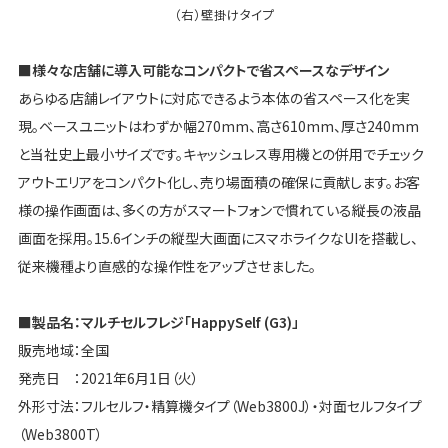
（右）壁掛けタイプ
■様々な店舗に導入可能なコンパクトで省スペースなデザイン
あらゆる店舗レイアウトに対応できるよう本体の省スペース化を実
現。ベースユニットはわずか幅270mm、高さ610mm、厚さ240mm
と当社史上最小サイズです。キャッシュレス専用機との併用でチェック
アウトエリアをコンパクト化し、売り場面積の確保に貢献します。お客
様の操作画面は、多くの方がスマートフォンで慣れている縦長の液晶
画面を採用。15.6インチの縦型大画面にスマホライクなUIを搭載し、
従来機種より直感的な操作性をアップさせました。
■製品名：マルチセルフレジ「HappySelf (G3)」
販売地域：全国
発売日 ：2021年6月1日（火）
外形寸法：フルセルフ・精算機タイプ（Web3800J）・対面セルフタイプ
（Web3800T）