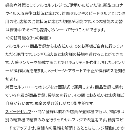
感染症対策としてフルセルフレジでご活用いただいた後、新型コロナ
ウイルス収束後は状況に応じて、対面セルフやスピードセルフとして運
用の他、店舗の混雑状況に応じた切替が可能です。3つの機能の切替
は稼働中であっても変身ボタン一つで行うことができます。
＜切替可能な3つの機能＞
フルセルフ
・・・商品登録からお支払いまでをお客様ご自身に行ってい
ただく運用です。レジ担当店員とお客様の接触を避けることができま
す。人感センサーを搭載することでセキュリティを強化しました。センサ
ーが操作状況を感知し、メッセージ・アラートで不正や操作ミスを知ら
せます。
対面セルフ
・・・一つのレジを対面形式で運用します。商品登録に慣れ
ている店員が商品登録、袋詰めを行い、その間にお支払いはお客様ご
自身が行います。現金の受け渡しがなく衛生的です。
スピードセルフ
・・・商品登録は慣れた店員が登録機で行い、お客様は
別の精算機で精算のみを行うセミセルフレジでの運用です。精算スピ
ードをアップさせ、店舗内の混雑を解消するとともに、レジ稼働にかか