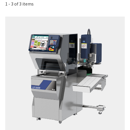
1
-
3
of
3
items