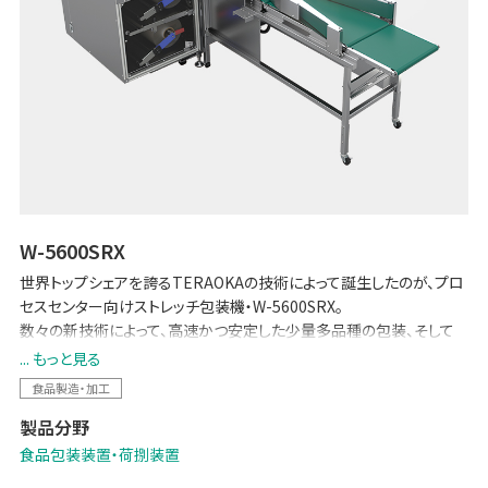
W-5600SRX
世界トップシェアを誇るTERAOKAの技術によって誕生したのが、プロ
セスセンター向けストレッチ包装機・W-5600SRX。
数々の新技術によって、高速かつ安定した少量多品種の包装、そして
従来の手作業の自動化を実現。お客様の生産性向上と現場負担の軽
... もっと見る
減に貢献します。
食品製造・加工
製品分野
食品包装装置・荷捌装置