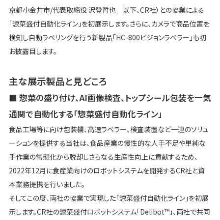
京都小金井市/代表取締役 沢登哲也 以下、CR社）との協業による
「惣菜盛付自動化ライン」を初展示します。さらに、カメラで商品位置を
検知し自動ラベリングを行う新製品「HC-800ビジョンラベラー」も初
お披露目します。
主な展示製品と見どころ
■ 惣菜の盛り付け、AI画像検査、トップシール包装を一気
通関で自動化する「惣菜盛付自動化ライン」
食品工場等に向け包装機、高速ラベラー、検査装置など一連のソリュ
ーションを提供する当社は、食品産業の慢性的な人手不足や単純な
手作業の常態化から脱却しさらなる生産性向上に貢献するため、
2022年12月に食産業向けのロボットシステムを開発するCR社と資
本業務提携を行いました。
そしてこの度、両社の協業で実現した「惣菜盛付自動化ライン」を初展
示します。CR社の惣菜盛付ロボットシステム「Delibot™」、両社で共同