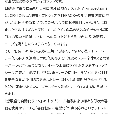
定形の惣菜を盛り付けるロボットです。
自動盛付後の検品を行う
AI画像外観検査システム「AI-inspection」
は、CR社のもつAI検査ソフトウェアをTERAOKAの食品検査装置に搭
載した共同開発新製品で、この展示会で初お披露目します。食品に特
化したアルゴリズムを搭載しているため、食品の微妙な色合いや輪郭
形状の違いを認識し、トレーへの乗り上げを判別できる、製造現場の
ニーズを満たしたシステムとなっています。
そして包装には、中小規模の工場でも導入しやすい
小型のトレーシー
ラー「CIGNO」
を連携します。「CIGNO」は、惣菜のトレー全体をくるむオ
ーバーラップ包装ではなく、トレーの上面にフィルムを溶着するトップ
シール包装が可能です。さらに、紙トレーの使用や、食品劣化を抑制す
る安全な食品添加ガスを食品トレーに封⼊し消費期限を延⻑させる
MAPが可能であるため、プラスチック削減・フードロス削減に貢献で
きます。
「惣菜盛付自動化ライン」は、トップシール包装により様々な形状の容
器を使用せずにすむ“容器包装の定型化”が実現されるロボットフレ