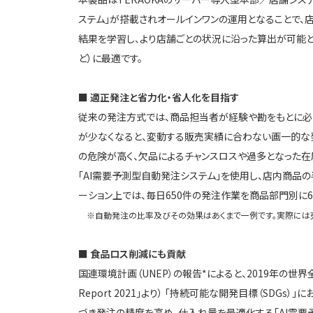
ステム」が搭載されオールインワンの運用となることで、
結果を学習し、より店舗ごとの状況に沿った算出が可能と
ど）に最適です。
■ 適正発注と省力化・省人化を目指す
従来の発注方式では、商品担当者が経験や勘をもとに必
が少なくなると、変動する販売実績に合わない画一的な
の危険が高く、欠品によるチャンスロスや過多となった在
「AI需要予測型自動発注システム」を使用し、店内商品
ーション上では、毎日650件の発注作業を商品部門別に6
※自動発注の比率及びその効果はあくまで一例です。実際には売
■ 食品ロス削減にも貢献
国連環境計画（UNEP）の報告*によると、2019年の世界全
Report 2021」より） 「持続可能な開発目標（SD
づき発注の精度を高め、仕入れ量を最適化する「AI需要