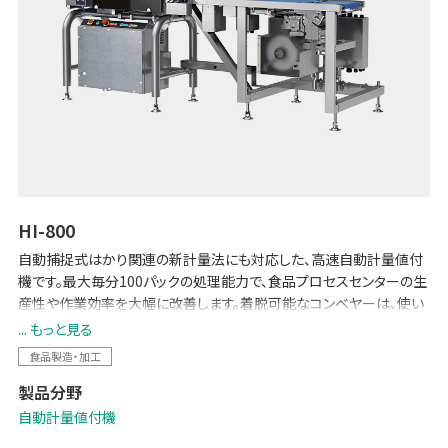
HI-800
自動捕捉式はかり関連の新計量法にも対応した、高速自動計量値付
機です。最大毎分100パックの処理能力で、食品プロセスセンターの生
産性や作業効率を大幅に改善します。着脱可能なコンベヤーは、使い
勝手だけでなく衛生面やメンテナンス性にも優れています。
... もっと見る
食品製造・加工
自動捕捉式はかりの検定について
製品分野
自動計量値付機