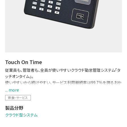
Touch On Time
従業員も、管理者も、全員が使いやすいクラウド勤怠管理システム「タ
ッチオンタイム」。
使いやすいから続けやすい、サービス利用継続率は99.7％を誇るおか
げさまで市場シェアNo.1の勤怠管理システムです。
... more
ブランドWebサイト:
クラウド勤怠管理システム「Touch On Time（タ
飲食・サービス
ッチオンタイム）」
製品分野
クラウド型システム