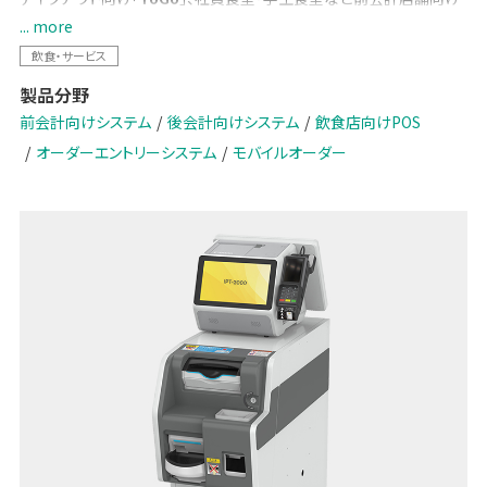
「
Dining
」、レストランなど後会計店舗向け「
OES
」の3つのサービスを
... more
ラインアップし、店舗ごとの運営形態に応じた最適なモバイルオーダー
飲食・サービス
をご提案します。
製品分野
お客様のスマートフォンからの注文を起点に、POSレジや券売機・厨房
前会計向けシステム
後会計向けシステム
飲食店向けPOS
システム・クラウドサービスとシームレスに連携。注文から調理、会計
オーダーエントリーシステム
モバイルオーダー
まで店舗全体のオペレーションを効率化し、人手不足や店舗DXへの
対応を支援します。