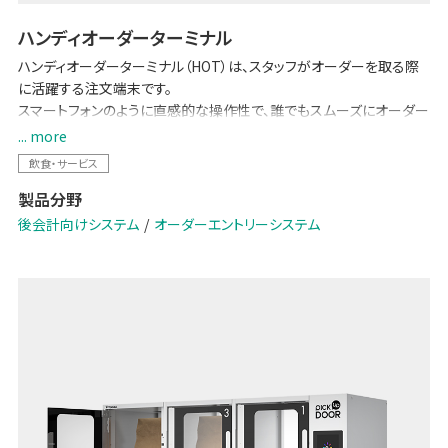
ハンディオーダーターミナル
ハンディオーダーターミナル（HOT）は、スタッフがオーダーを取る際
に活躍する注文端末です。
スマートフォンのように直感的な操作性で、誰でもスムーズにオーダー
を完了。POSレジや厨房システムと連携し、オーダー内容を即時に厨
... more
房へ伝達することで、スピーディなオペレーションを可能にします。
飲食・サービス
ミスや作業負荷を削減することでスタッフの接客力を最大限に活か
製品分野
し、店舗運営の効率化と顧客満足度の向上を同時に実現します。
後会計向けシステム
オーダーエントリーシステム