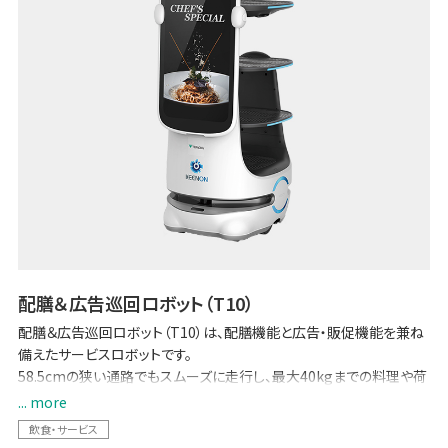
配膳＆広告巡回ロボット（T10）
配膳＆広告巡回ロボット（T10）は、配膳機能と広告・販促機能を兼ね
備えたサービスロボットです。
58.5cmの狭い通路でもスムーズに走行し、最大40kgまでの料理や荷
物を正確に運搬。さらに23.8インチの大型サイネージ・ディスプレイで、
... more
集客・販促・案内を強力にサポートします。 高度な環境認識システムに
飲食・サービス
より安全かつ正確に走行し、店舗運営の効率化とサービス品質の向上