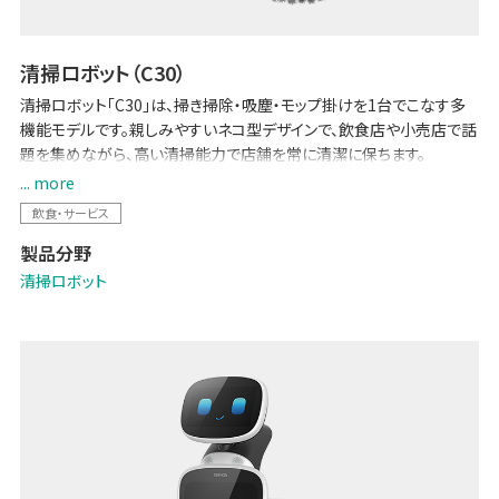
清掃ロボット（C30）
清掃ロボット「C30」は、掃き掃除・吸塵・モップ掛けを1台でこなす多
機能モデルです。親しみやすいネコ型デザインで、飲食店や小売店で話
題を集めながら、高い清掃能力で店舗を常に清潔に保ちます。
自動充電による長時間運転が可能で、広範囲を効率よくカバー。また、
... more
ハンドル操作による手動・自動モードの切り替えや簡単なメンテナンス
飲食・サービス
機能により、店舗スタッフの負担も軽減します。
製品分野
清潔さと話題性を兼ね備えた店づくりに最適な、頼れる清掃アシスタ
ントです。
清掃ロボット