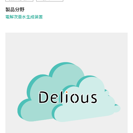
成することも可能です。殺菌の主成分である次亜塩素酸の残存率が高
製品分野
く、炭酸効果がプラスされて低濃度で強力な殺菌を実現します。
電解次亜水生成装置