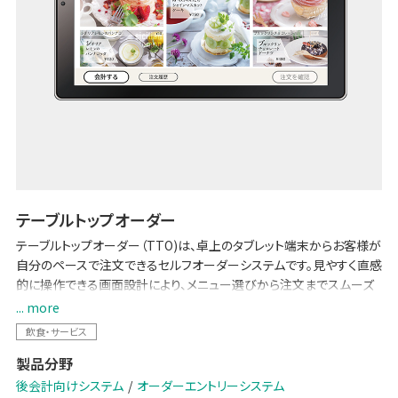
テーブルトップオーダー
テーブルトップオーダー（TTO)は、卓上のタブレット端末からお客様が
自分のペースで注文できるセルフオーダーシステムです。見やすく直感
的に操作できる画面設計により、メニュー選びから注文までスムーズ
に完結。POSレジや厨房システムとの連携によって注文内容が即時に
... more
厨房へ伝達されるため、スピーディーな料理提供が可能です。
飲食・サービス
お客様の満足度を向上させるだけでなく、店舗運営の効率化や客単
製品分野
価アップにも貢献します。
後会計向けシステム
オーダーエントリーシステム