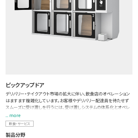
ピックアップドア
デリバリー・テイクアウト市場の拡大に伴い、飲食店のオペレーション
はますます複雑化しています。お客様やデリバリー配達員を待たせず
スムーズに受け渡しを行うには、受け渡しシステムの体系化とオペレ
ーション改善が不可欠です。
... more
「ピックアップドア」は、店舗側はロッカーへ商品を収納するだけで引
飲食・サービス
き渡しを完了。受け取り手は待ち時間ゼロでスムーズに商品のピック
製品分野
アップが可能です。