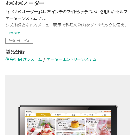
わくわくオーダー
「わくわくオーダー」は、29インチのワイドタッチパネルを用いたセルフ
オーダーシステムです。
シズル感あふれるメニュー表示で料理の魅力をダイナミックに伝え、
直感的な操作で楽しく選べる新しい食事体験を提供。ペーパーレス化
... more
によるコスト削減やオペレーション効率向上にも貢献し、飲食店とお
飲食・サービス
客様の双方に新たな価値をもたらします。
製品分野
セルフオーダーを、探して注文する“作業”から、見て・感じて・楽しく選
後会計向けシステム
オーダーエントリーシステム
ぶ“体験”へ。
次世代のオーダー体験が、外食の楽しさと満足感を広げます。