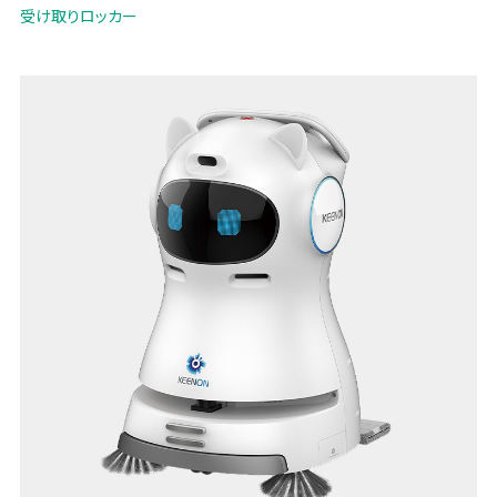
さらに、来店客と事前予約客・デリバリー配達員の導線を分けることで
受け取りロッカー
カウンター前の混雑を解消。デリバリー・テイクアウトにおける受け渡
し業務負担を軽減し、限られた人員でもスムーズな店舗運営を実現し
ます。