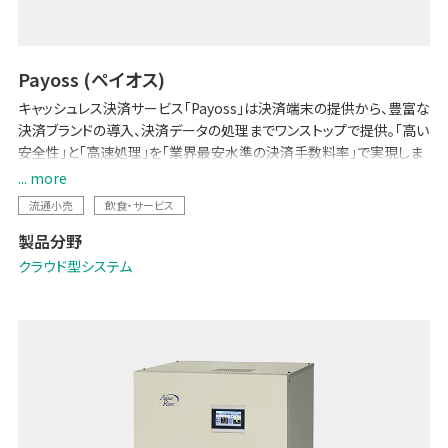
Payoss (ペイオス)
キャッシュレス決済サービス「Payoss」は決済端末の提供から、豊富な
決済ブランドの導入、決済データの処理までワンストップで提供。「高い
安全性」と「高速処理」を「業界最安水準の決済手数料率」で実現しま
した。集計作業や会計処理の手間を軽減する専用サイトは無料利用
... more
可。決済に関するお店の課題を一気に解決します。非接触のお買い物
流通小売
飲食・サービス
で、衛生的決済環境の実現にも寄与します。
製品分野
クラウド型システム
ブランドWebサイト: 「Payoss (ペイオス)」