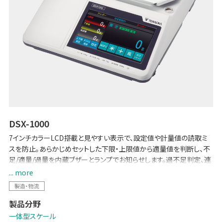
DSX-1000
7インチカラーLCD搭載と見やすい表示で、設定値や計量値の読取ミ
スを防止。あらかじめセットした下限・上限値から適量値を判断し、不
足/適量/過量を内蔵ブザーとランプでお知らせします。過不足判定、連
番、加算印字など、豊富な印字機能がさまざま管理を実現します。（プ
... more
リンター内蔵型） 標準装備のRS-232Cとセットポイント出力により、パ
製造・物流
ソコンや外部プリンター（オプション）への計量データの送信も可能。さ
製品分野
らに外部機器の制御も可能です。ワイドなスケール皿は270.9 x 198.4
(mm)
一体型スケール