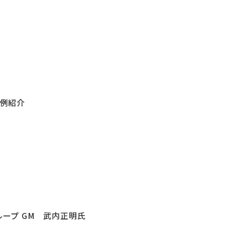
事例紹介
ループ GM 武内正明氏