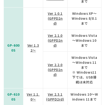
まで
Ver 1.0.1
Windows XP～
(GPPD2n
Windows 8/8.1
d)
まで
Ver 2.1.0
Windows Vista
(GPPD2n
～Windows 10
GP-600
Ver 1.3
d)
まで
0S
2～
Windows Vista
～Windows 11
Ver 2.2.0
まで
(GPPD2n
※ Windows11
d)
下では、USB接
続は未対応
GP-610
Ver 1.1.
Ver 2.3.1
Windows 10～W
0S
0～
(GPPD2rd)
indows 11まで