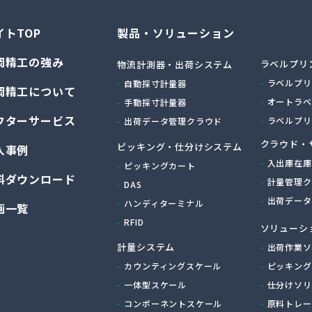
イトTOP
製品・ソリューション
岡精工の強み
ラベルプリ
物流計測器・出荷システム
ラベルプリ
自動採寸計量器
岡精工について
オートラベ
手動採寸計量器
フターサービス
ラベルプリ
出荷データ管理クラウド
クラウド・
ピッキング・仕分けシステム
入事例
入出庫在庫
ピッキングカート
料ダウンロード
計量管理ク
DAS
出荷データ
ハンディターミナル
画一覧
RFID
ソリューシ
計量システム
出荷作業ソ
カウンティングスケール
ピッキング
一体型スケール
仕分けソリ
コンポーネントスケール
原料トレー