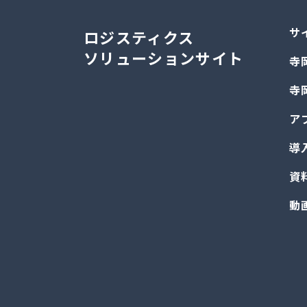
サ
ロジスティクス
ソリューションサイト
寺
寺
ア
導
資
動