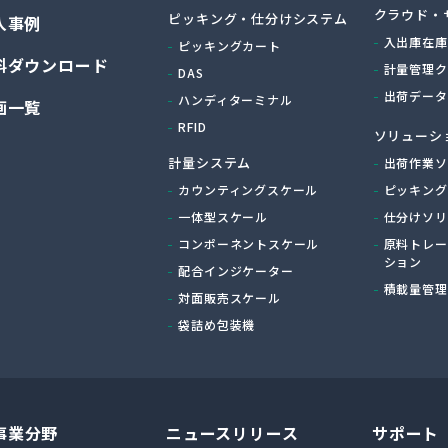
クラウド・
ピッキング・仕分けシステム
入事例
入出庫在庫
ピッキングカート
料ダウンロード
計量管理ク
DAS
出荷データ
ハンディターミナル
画一覧
RFID
ソリューシ
計量システム
出荷作業ソ
カウンティングスケール
ピッキング
一体型スケール
仕分けソリ
コンポーネントスケール
原料トレー
ション
配合インジケーター
積載量管理
対面販売スケール
袋詰め包装機
事業分野
ニュースリリース
サポート