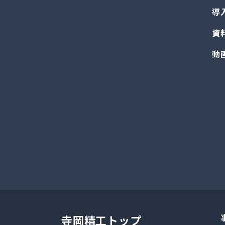
導
資
動
寺岡精工トップ