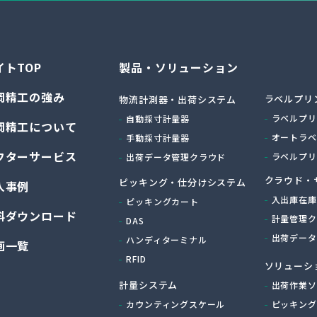
イトTOP
製品・ソリューション
岡精工の強み
ラベルプリ
物流計測器・出荷システム
ラベルプリ
自動採寸計量器
岡精工について
オートラベ
手動採寸計量器
フターサービス
ラベルプリ
出荷データ管理クラウド
クラウド・
ピッキング・仕分けシステム
入事例
入出庫在庫
ピッキングカート
料ダウンロード
計量管理ク
DAS
出荷データ
ハンディターミナル
画一覧
RFID
ソリューシ
計量システム
出荷作業ソ
カウンティングスケール
ピッキング