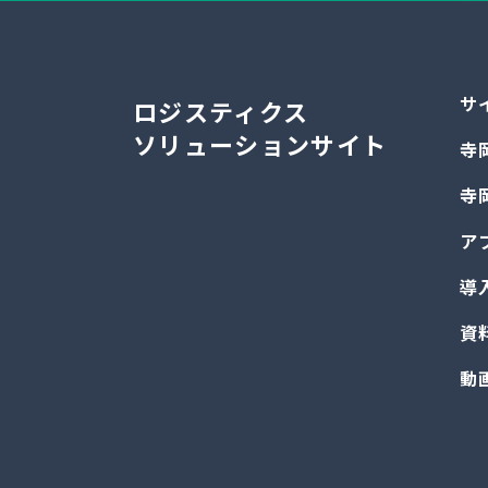
サ
ロジスティクス
ソリューションサイト
寺
寺
ア
導
資
動