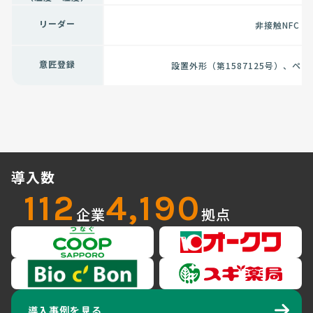
リーダー
非接触NFC（
意匠登録
設置外形（第1587125号）、ペッ
導入数
112
4,190
企業
拠点
導入事例を見る