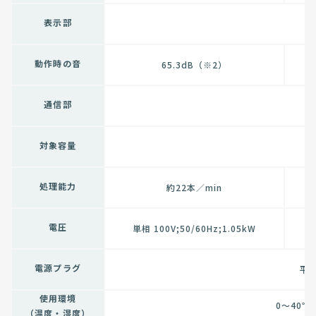
表示部
7
動作時の音
65.3dB（※2）
通信部
対象容量
処理能力
約22本／min
電圧
単相 100V;50/60Hz;1.05kW
電源プラグ
平刃
使用環境
0～40
（温度・湿度）