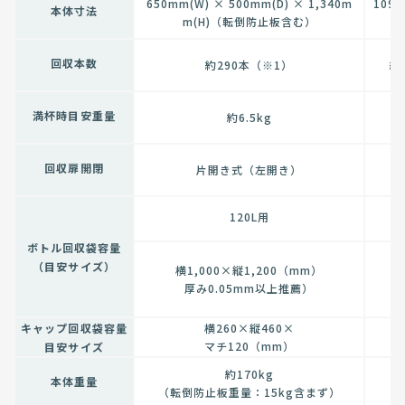
650mm(W) × 500mm(D) × 1,340m
1090
本体寸法
m(H)（転倒防止板含む）
回収本数
約290本（※1）
約
満杯時目安重量
約6.5kg
回収扉開閉
片開き式（左開き）
120L用
ボトル回収袋容量
（目安サイズ）
横1,000×縦1,200（mm）
厚み0.05mm以上推薦）
キャップ回収袋容量
横260×縦460×
マチ120（mm）
目安サイズ
約170kg
本体重量
（転倒防止板重量：15kg含まず）