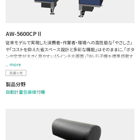
AW-5600CPⅡ
従来モデルで実現した消費者・作業者・環境への高性能な「やさしさ」
や「コストを抑えた省スペース設計と多彩な機能」はそのままに、「ボタ
ンや文字が大きく見やすい15インチ大画面」「Wi-Fi子機を標準搭載す
ることで、マスター管理のための配線工事が不要に」など、各種機能を
... more
強化した汎用包装機です。POSとのデータ連携で生鮮バックルームの
流通小売
少人数運用を可能にする「生鮮向け生販管理ソリューション -Pack
製品分野
on Time-」や「TERAOKA IoT サービス」にも対応しています。
自動計量包装値付機