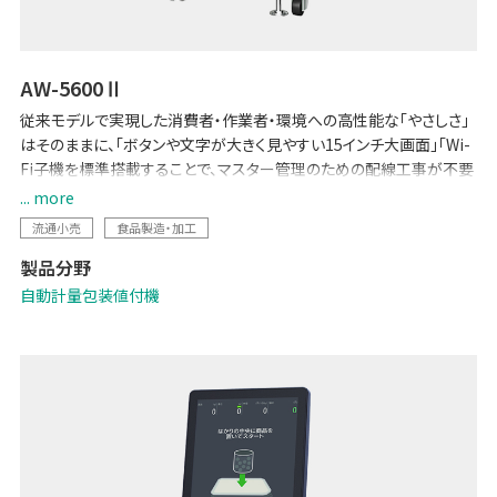
AW-5600Ⅱ
従来モデルで実現した消費者・作業者・環境への高性能な「やさしさ」
はそのままに、「ボタンや文字が大きく見やすい15インチ大画面」「Wi-
Fi子機を標準搭載することで、マスター管理のための配線工事が不要
に」など、各種機能を強化しました。POSとのデータ連携で生鮮バック
... more
ルームの少人数運用を可能にする「生鮮向け生販管理ソリューション
流通小売
食品製造・加工
-Pack on Time-」や「TERAOKA IoT サービス」にも対応しています。
製品分野
自動計量包装値付機