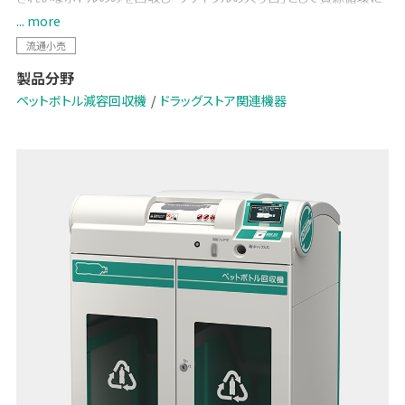
貢献します。
... more
小型機であるDRV-100Tは、新開発の圧縮機構により、省スペース化
流通小売
と質の高い資源回収を両立。
製品分野
場所を選ばず設置が可能です。
ペットボトル減容回収機
ドラッグストア関連機器
ブランドサイトはこちら