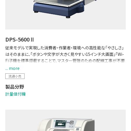
DPS-5600Ⅱ
従来モデルで実現した消費者・作業者・環境への高性能な「やさしさ」
はそのままに、「ボタンや文字が大きく見やすい15インチ大画面」「Wi-
Fi子機を標準搭載することで、マスター管理のための配線工事が不要
に」など、各種機能を強化しました。POSとのデータ連携で生鮮バック
... more
ルームの少人数運用を可能にする「生鮮向け生販管理ソリューション
流通小売
-Pack on Time-」や「TERAOKA IoT サービス」にも対応しています。
製品分野
計量値付機