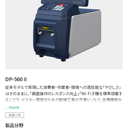
DP-560Ⅱ
従来モデルで実現した消費者・作業者・環境への高性能な「やさしさ」
はそのままに、「画面操作のレスポンス向上」「Wi-Fi子機を標準搭載す
ることで、マスター管理のための配線工事が不要に」など、各種機能を
強化しました。POSとのデータ連携で生鮮バックルームの少人数運用
... more
を可能にする「生鮮向け生販管理ソリューション -Pack on Time-」や
流通小売
「TERAOKA IoT サービス」にも対応しています。
製品分野