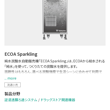
ECOA Sparkling
純水炭酸水自動販売機「ECOA Sparkling」は、ECOAから給水される
「純水」を使って、つくりたての炭酸水を提供します。
話題性はもちろん、選べる炭酸強度で生活シーンに合わせて利用で
き、来店頻度の向上に貢献。
... more
お買い物の際に炭酸水を給水する新たな習慣を生み出します。
流通小売
製品分野
逆浸透膜ろ過システム
ドラッグストア関連機器