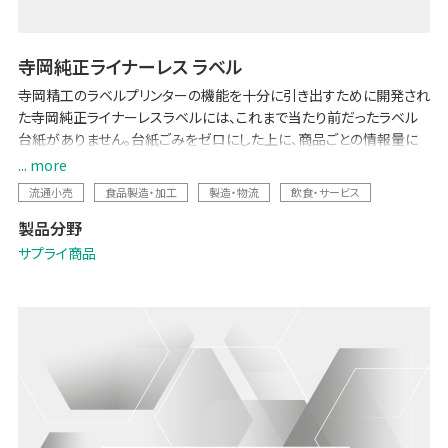
寺岡純正ライナーレス ラベル
寺岡精工のラベルプリンターの機能を十分に引き出すために開発され
た寺岡純正ライナーレスラベルには、これまで当たり前だったラベル
台紙がありません。台紙ごみをゼロにした上に、商品ごとの情報量に
応じてラベルの長さを最小限に自動調整するため、「台紙ごみ削減に
... more
よる環境負荷低減」と「コスト削減・効率化」を両立します。
流通小売
食品製造・加工
製造・物流
飲食・サービス
製品分野
サプライ商品