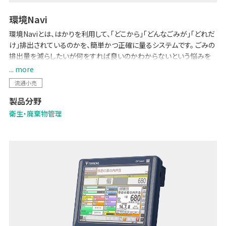
環境Navi
環境Naviとは、はかりを利用して、「どこから」「どんなごみが」「どれだ
け」排出されているのかを、簡単かつ正確に量るシステムです。 ごみの
排出量を減らしたいが何をすれば良いのかわからないという悩みを
解決するための仕組みを実現します。 問題解決のためには現状把握
... more
が不可欠です。環境Naviは、現状を簡単・正確に把握し、対策を立てる
流通小売
ためのツールとして役立ちます。
製品分野
衛生・廃棄物管理