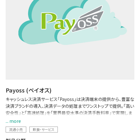
Payoss (ペイオス)
キャッシュレス決済サービス「Payoss」は決済端末の提供から、豊富な
決済ブランドの導入、決済データの処理までワンストップで提供。「高い
安全性」と「高速処理」を「業界最安水準の決済手数料率」で実現しま
した。集計作業や会計処理の手間を軽減する専用サイトは無料利用
... more
可。決済に関するお店の課題を一気に解決します。非接触のお買い物
流通小売
飲食・サービス
で、衛生的決済環境の実現にも寄与します。