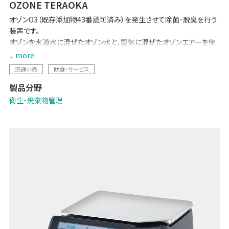
OZONE TERAOKA
オゾンO3（既存添加物43番認可済み）を発生させて除菌･脱臭を行う
装置です。
オゾンを水道水に混ぜたオゾン水と、空気に混ぜたオゾンエアーを使
い分けることで、カビ・ぬめり除去、野菜の鮮度保持や害虫忌避など幅
... more
広い用途に使用できます。
流通小売
飲食・サービス
オゾンは空気中の酸素を原料に電気で作るのでとても経済的。
製品分野
有害物質を一切残さない、環境にやさしい物質です。
手軽に衛生強化が図れ、お客様や働くスタッフの安心に寄与します。
衛生・廃棄物管理