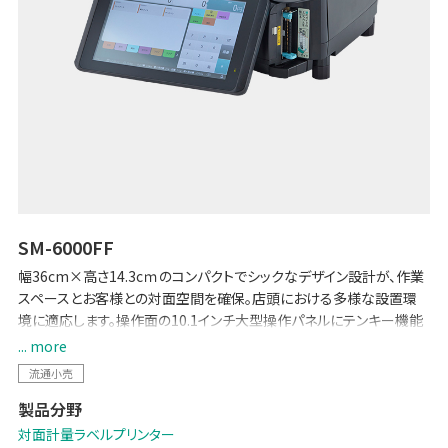
SM-6000FF
幅36cm×高さ14.3cｍのコンパクトでシックなデザイン設計が、作業
スペースとお客様との対面空間を確保。店頭における多様な設置環
境に適応します。操作面の10.1インチ大型操作パネルにテンキー機能
を収め、直感的な操作性と衛生的な運用管理を実現します。
... more
流通小売
製品分野
対面計量ラベルプリンター