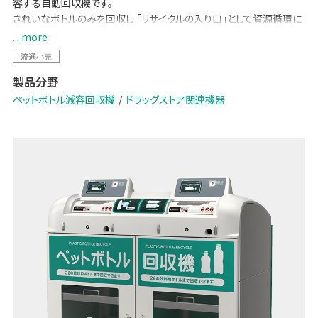
容する自動回収機です。
きれいなボトルのみを回収し 「リサイクルの入り口」として資源循環に
貢献します。
... more
大容量モデルであるDRV-210は、700本のボトルを一度に収容でき、
流通小売
大量回収のニーズに応えます。
製品分野
ペットボトル減容回収機
ドラッグストア関連機器
ブランドサイトはこちら