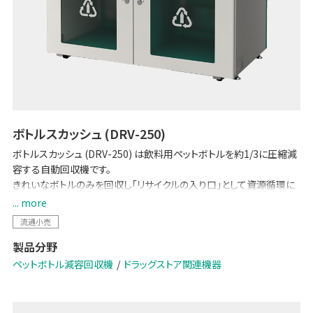
ボトルスカッシュ (DRV-250)
ボトルスカッシュ (DRV-250) は飲料用ペットボトルを約1/3に圧縮減
容する自動回収機です。
きれいなボトルのみを回収し「リサイクルの入り口」として資源循環に
貢献します。
... more
大型モデルであるDRV250は、2人同時利用や複数本（最大2本）の一
流通小売
括投入に対応し、並ばずスムーズにご利用頂けます。
製品分野
※2025年12月時点
ペットボトル減容回収機
ドラッグストア関連機器
ブランドサイトはこちら