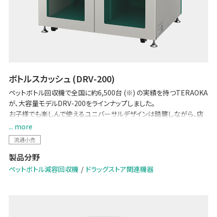
ボトルスカッシュ (DRV-200)
ペットボトル回収機で全国に約6,500台 (※) の実績を持つTERAOKA
が、大容量モデルDRV-200をラインナップしました。
お子様でも楽しんで使えるユニバーサルデザインは踏襲しながら、店
舗スタッフの作業性や消費者の利便性を追求しています。質の高いペ
... more
ットボトル資源を回収可能。SDGs、脱プラスチックの流れが加速し、原
流通小売
油価格も高騰する中で、注目が集まる「Bottle to Bottle (水平リサイ
製品分野
クル) 」をはじめとした持続可能なリサイクルスキームの実現に貢献い
たします。
ペットボトル減容回収機
ドラッグストア関連機器
※2026年6月時点
ブランドサイトはこちら