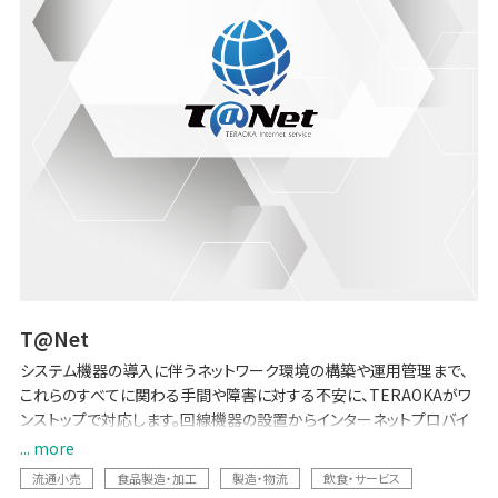
T@Net
システム機器の導入に伴うネットワーク環境の構築や運用管理まで、
これらのすべてに関わる手間や障害に対する不安に、TERAOKAがワ
ンストップで対応します。回線機器の設置からインターネットプロバイ
ダー契約まで、お客様のネットワーク構築を全てお手伝いします。
... more
流通小売
食品製造・加工
製造・物流
飲食・サービス