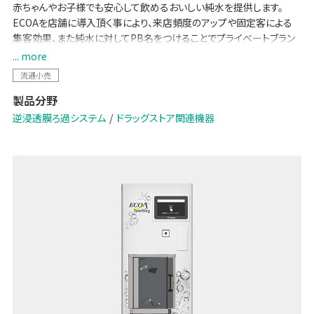
赤ちゃんやお子様でも安心して飲めるおいしい純水を提供します。
ECOAを店舗に導入頂く事により、来店頻度のアップや固定客による
集客効果、また純水に対してPB名をつけることでプライベートブラン
ドの確立が可能です。
... more
また、つくりたての純水炭酸水を供給するモデルも登場。
流通小売
製品分野
逆浸透膜ろ過システム
ドラッグストア関連機器