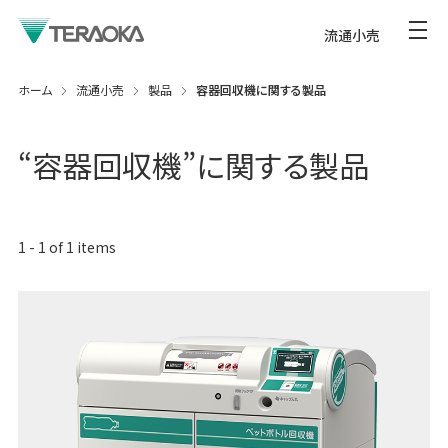
流通小売
ホーム
流通小売
製品
容器回収機に関する製品
“
容器回収機
”に関する製品
1
-
1
of
1
items