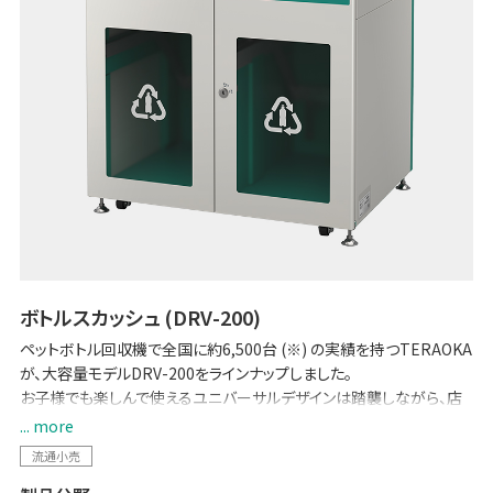
ボトルスカッシュ (DRV-200)
ペットボトル回収機で全国に約6,500台 (※) の実績を持つTERAOKA
が、大容量モデルDRV-200をラインナップしました。
お子様でも楽しんで使えるユニバーサルデザインは踏襲しながら、店
舗スタッフの作業性や消費者の利便性を追求しています。質の高いペ
... more
ットボトル資源を回収可能。SDGs、脱プラスチックの流れが加速し、原
流通小売
油価格も高騰する中で、注目が集まる「Bottle to Bottle (水平リサイ