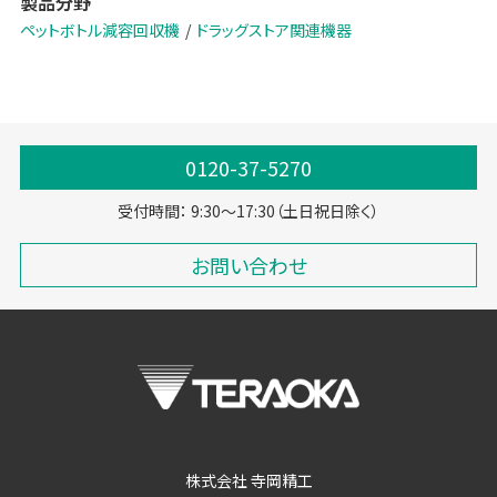
製品分野
クル) 」をはじめとした持続可能なリサイクルスキームの実現に貢献い
たします。
ペットボトル減容回収機
ドラッグストア関連機器
※2026年6月時点
ブランドサイトはこちら
0120-37-5270
受付時間： 9:30～17:30（土日祝日除く）
お問い合わせ
株式会社 寺岡精工