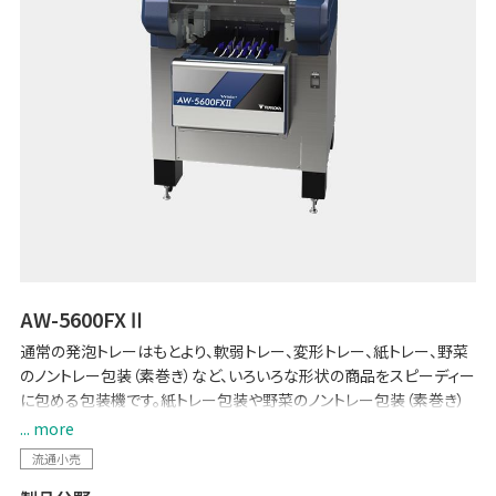
AW-5600FXⅡ
通常の発泡トレーはもとより、軟弱トレー、変形トレー、紙トレー、野菜
のノントレー包装（素巻き）など、いろいろな形状の商品をスピーディー
に包める包装機です。紙トレー包装や野菜のノントレー包装（素巻き）
でフィルムの使用量を必要最低限に抑え、プラスチック使用の抑制に
... more
も貢献します。
流通小売
従来モデルから「ボタンや文字が大きく見やすい15インチ大画面」