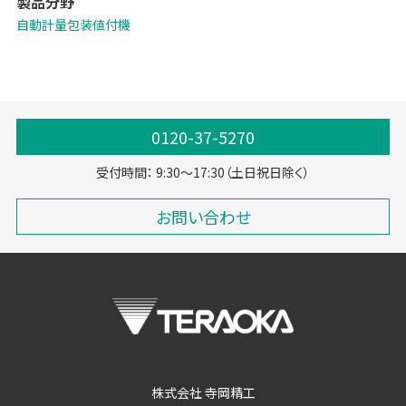
製品分野
「Wi-Fi子機を標準搭載することで、マスター管理のための配線工事が
不要に」など、各種機能を強化。POSとのデータ連携で生鮮バックルー
自動計量包装値付機
ムの少人数運用を可能にする「生鮮向け生販管理ソリューション -
Pack on Time-」や「TERAOKA IoT サービス」、「ライナーレスラベ
ル」にも対応しています。
0120-37-5270
受付時間： 9:30～17:30（土日祝日除く）
お問い合わせ
株式会社 寺岡精工