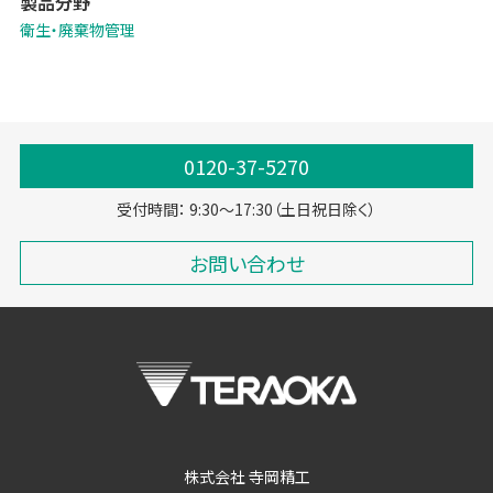
製品分野
有害物質を一切残さない、環境にやさしい物質です。
手軽に衛生強化が図れ、お客様や働くスタッフの安心に寄与します。
衛生・廃棄物管理
0120-37-5270
受付時間： 9:30～17:30（土日祝日除く）
お問い合わせ
株式会社 寺岡精工