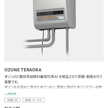
OZONE TERAOKA
オゾンO3（既存添加物43番認可済み）を発生させて除菌･脱臭を行う
装置です。
オゾンを水道水に混ぜたオゾン水と、空気に混ぜたオゾンエアーを使
い分けることで、カビ・ぬめり除去、野菜の鮮度保持や害虫忌避など幅
... more
広い用途に使用できます。
流通小売
飲食・サービス
オゾンは空気中の酸素を原料に電気で作るのでとても経済的。