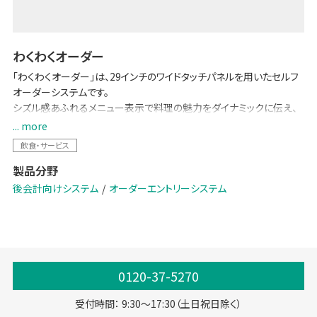
わくわくオーダー
「わくわくオーダー」は、29インチのワイドタッチパネルを用いたセルフ
オーダーシステムです。
シズル感あふれるメニュー表示で料理の魅力をダイナミックに伝え、
直感的な操作で楽しく選べる新しい食事体験を提供。ペーパーレス化
... more
によるコスト削減やオペレーション効率向上にも貢献し、飲食店とお
飲食・サービス
客様の双方に新たな価値をもたらします。
製品分野
セルフオーダーを、探して注文する“作業”から、見て・感じて・楽しく選
後会計向けシステム
オーダーエントリーシステム
ぶ“体験”へ。
次世代のオーダー体験が、外食の楽しさと満足感を広げます。
0120-37-5270
受付時間： 9:30～17:30（土日祝日除く）