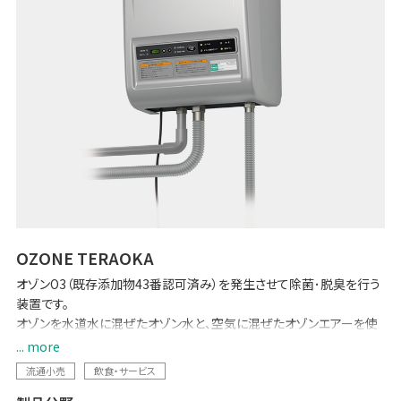
OZONE TERAOKA
オゾンO3（既存添加物43番認可済み）を発生させて除菌･脱臭を行う
装置です。
オゾンを水道水に混ぜたオゾン水と、空気に混ぜたオゾンエアーを使
い分けることで、カビ・ぬめり除去、野菜の鮮度保持や害虫忌避など幅
... more
広い用途に使用できます。
流通小売
飲食・サービス
オゾンは空気中の酸素を原料に電気で作るのでとても経済的。