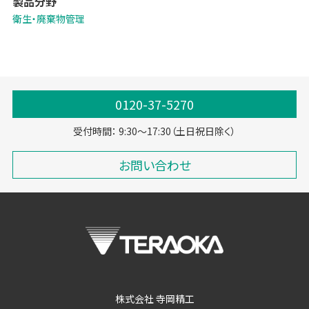
製品分野
有害物質を一切残さない、環境にやさしい物質です。
手軽に衛生強化が図れ、お客様や働くスタッフの安心に寄与します。
衛生・廃棄物管理
0120-37-5270
受付時間： 9:30～17:30（土日祝日除く）
お問い合わせ
株式会社 寺岡精工