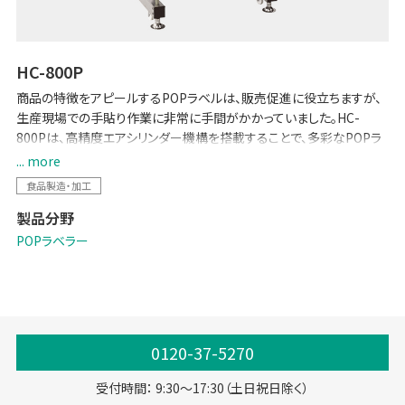
HC-800P
商品の特徴をアピールするPOPラベルは、販売促進に役立ちますが、
生産現場での手貼り作業に非常に手間がかかっていました。HC-
800Pは、高精度エアシリンダー機構を搭載することで、多彩なPOPラ
ベルの貼り付け作業の自動化を実現。より高速で正確にPOPラベルの
... more
貼り付けができます。
食品製造・加工
製品分野
POPラベラー
0120-37-5270
受付時間： 9:30～17:30（土日祝日除く）