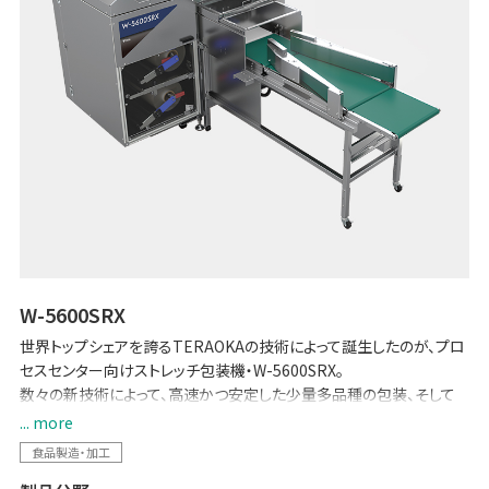
W-5600SRX
世界トップシェアを誇るTERAOKAの技術によって誕生したのが、プロ
セスセンター向けストレッチ包装機・W-5600SRX。
数々の新技術によって、高速かつ安定した少量多品種の包装、そして
従来の手作業の自動化を実現。お客様の生産性向上と現場負担の軽
... more
減に貢献します。
食品製造・加工