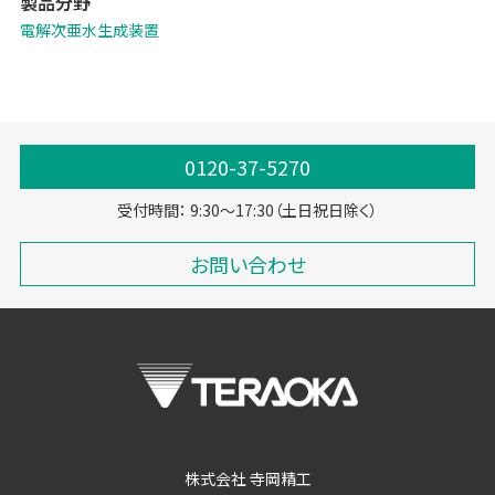
製品分野
く、炭酸効果がプラスされて低濃度で強力な殺菌を実現します。
電解次亜水生成装置
0120-37-5270
受付時間： 9:30～17:30（土日祝日除く）
お問い合わせ
株式会社 寺岡精工