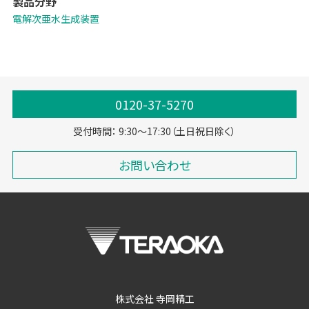
製品分野
く、炭酸効果がプラスされて低濃度で強力な殺菌を実現します。
電解次亜水生成装置
0120-37-5270
受付時間： 9:30～17:30（土日祝日除く）
お問い合わせ
株式会社 寺岡精工